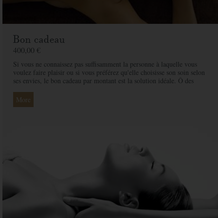
Bon cadeau
400,00 €
Si vous ne connaissez pas suffisamment la personne à laquelle vous
voulez faire plaisir ou si vous préférez qu'elle choisisse son soin selon
ses envies, le bon cadeau par montant est la solution idéale. Ô des
Cimes et ses professionnelles seront là pour conseiller et guider votre
proche et ainsi rendre ce moment exceptionnel.
More