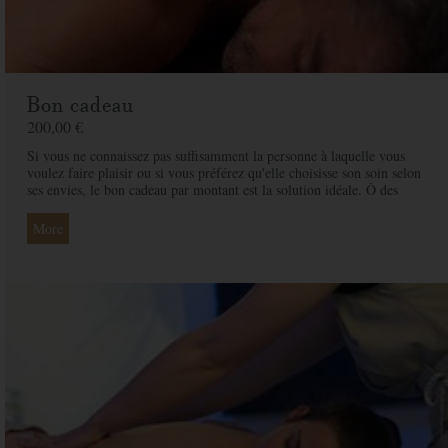
Bon cadeau
200,00 €
Si vous ne connaissez pas suffisamment la personne à laquelle vous
voulez faire plaisir ou si vous préférez qu'elle choisisse son soin selon
ses envies, le bon cadeau par montant est la solution idéale. Ô des
Cimes et ses professionnelles seront là pour conseiller et guider votre
proche et ainsi rendre ce moment exceptionnel.
More