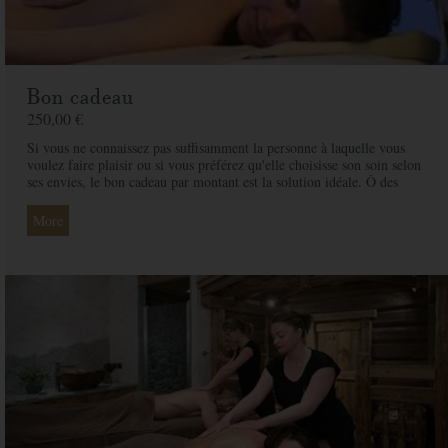
Bon cadeau
250,00 €
Si vous ne connaissez pas suffisamment la personne à laquelle vous
voulez faire plaisir ou si vous préférez qu'elle choisisse son soin selon
ses envies, le bon cadeau par montant est la solution idéale. Ô des
Cimes et ses professionnelles seront là pour conseiller et guider votre
proche et ainsi rendre ce moment exceptionnel.
More