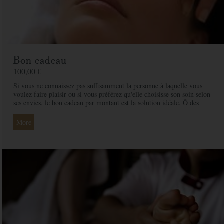
Bon cadeau
100,00 €
Si vous ne connaissez pas suffisamment la personne à laquelle vous
voulez faire plaisir ou si vous préférez qu'elle choisisse son soin selon
ses envies, le bon cadeau par montant est la solution idéale. Ô des
Cimes et ses professionnelles seront là pour conseiller et guider votre
proche et ainsi rendre ce moment exceptionnel.
More