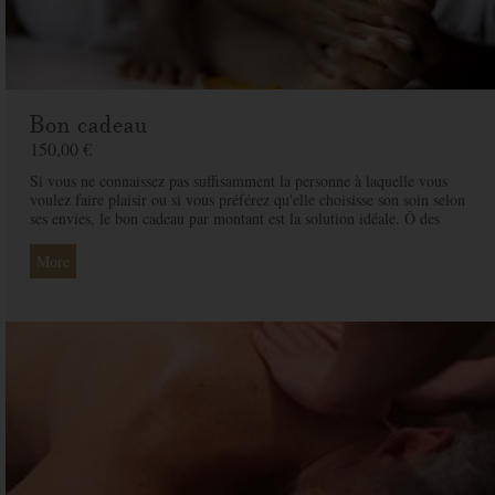
Bon cadeau
150,00 €
Si vous ne connaissez pas suffisamment la personne à laquelle vous
voulez faire plaisir ou si vous préférez qu'elle choisisse son soin selon
ses envies, le bon cadeau par montant est la solution idéale. Ô des
Cimes et ses professionnelles seront là pour conseiller et guider votre
proche et ainsi rendre ce moment exceptionnel.
More