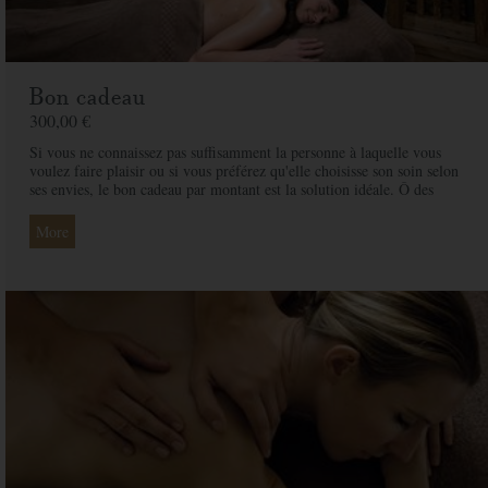
Bon cadeau
300,00 €
Si vous ne connaissez pas suffisamment la personne à laquelle vous
voulez faire plaisir ou si vous préférez qu'elle choisisse son soin selon
ses envies, le bon cadeau par montant est la solution idéale. Ô des
Cimes et ses professionnelles seront là pour conseiller et guider votre
proche et ainsi rendre ce moment exceptionnel.
More