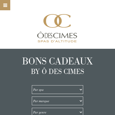
HOME
Ô DES CIMES
NOS SPAS
NOS SOINS
BONS CADEAUX
NOS MARQUES
BY Ô DES CIMES
BONS CADEAUX
CONTACT