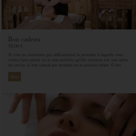
Bon cadeau
50,00 €
Si vous ne connaissez pas suffisamment la personne à laquelle vous
voulez faire plaisir ou si vous préférez qu'elle choisisse son soin selon
ses envies, le bon cadeau par montant est la solution idéale. Ô des
Cimes et ses professionnelles seront là pour conseiller et guider votre
proche et ainsi rendre ce moment exceptionnel.
More