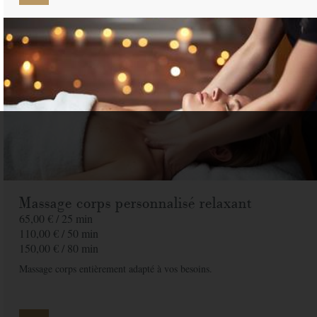
Massage corps personnalisé relaxant
65,00 € /
25 min
110,00 € /
50 min
150,00 € /
80 min
Massage corps entièrement adapté à vos besoins.