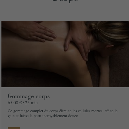
Prix
160,00 € / 80 min
unitaire
Spa
Quantite
Prix
160,00 €
Adresse de facturation
Société
Gommage corps
65,00 € /
25 min
Nom
*
Ce gommage complet du corps élimine les cellules mortes, affine le
gain et laisse la peau incroyablement douce.
Prénom
*
Téléphone
*