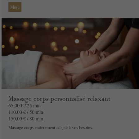
De la part de
More
Message
Commandez votre bon cadeau maintenant et recevez-le par mail sous 1 à 3
jours ouvrés
PAYER
Massage corps personnalisé relaxant
65,00 € /
25 min
110,00 € /
50 min
150,00 € /
80 min
Massage corps entièrement adapté à vos besoins.