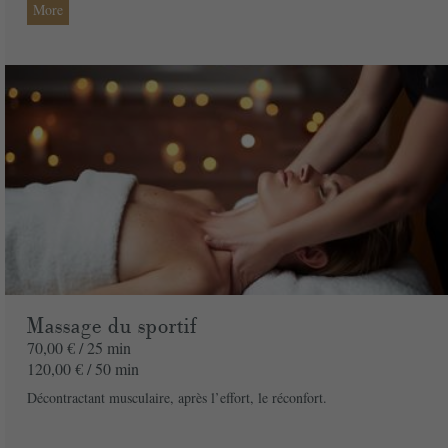
More
Email
*
Adresse
*
Code postal
*
Ville
*
Pays
*
Massage du sportif
Message
70,00 € /
25 min
120,00 € /
50 min
Décontractant musculaire, après l’effort, le réconfort.
Offert à