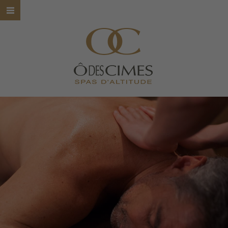
HOME
Ô DES CIMES
NOS SPAS
NOS SOINS
NOS MARQUES
BONS CADEAUX
CONTACT