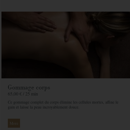
Message
Commandez votre bon cadeau maintenant et recevez-le par mail sous 1 à 3
jours ouvrés
PAYER
Gommage corps
65,00 € /
25 min
Ce gommage complet du corps élimine les cellules mortes, affine le
gain et laisse la peau incroyablement douce.
More