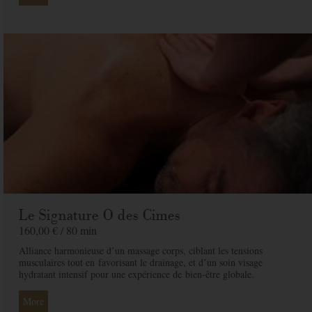
Email
*
Adresse
*
Code postal
*
Ville
*
Pays
*
Le Signature O des Cimes
Message
160,00 € /
80 min
Alliance harmonieuse dʼun massage corps, ciblant les tensions
musculaires tout en
favorisant le drainage, et dʼun soin visage
Offert à
hydratant intensif pour une expérience de
bien-être globale.
More
De la part de