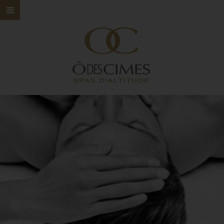
HOME
Ô DES CIMES
NOS SPAS
NOS SOINS
NOS MARQUES
BONS CADEAUX
CONTACT