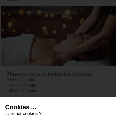
Massage corps personnalisé relaxant
65,00 € /
25 min
110,00 € /
50 min
150,00 € /
80 min
Massage corps entièrement adapté à vos besoins.
Cookies ...
... or not cookies ?