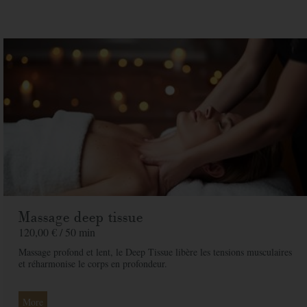
Prix
120,00 € / 50 min
unitaire
Spa
Quantite
Prix
120,00 €
Adresse de facturation
Société
Massage deep tissue
120,00 € /
50 min
Nom
*
Massage profond et lent, le Deep Tissue libère les tensions musculaires
et réharmonise le corps en profondeur.
Prénom
*
Téléphone
*
More