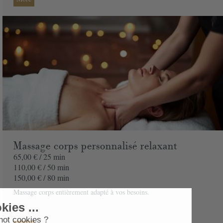
Massage corps personnalisé relaxant
65,00 € /
25 min
110,00 € /
50 min
150,00 € /
80 min
Massage corps entièrement adapté à vos besoins.
Cookies ...
... or not cookies ?