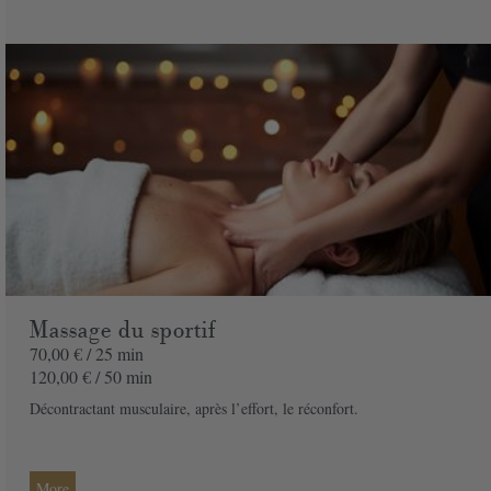
Message
Commandez votre bon cadeau maintenant et recevez-le par mail sous 1 à 3
jours ouvrés
PAYER
Massage du sportif
70,00 € /
25 min
120,00 € /
50 min
Décontractant musculaire, après l’effort, le réconfort.
More