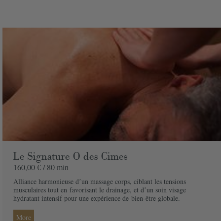
Prix
120,00 € / 50 min
unitaire
Spa
Quantite
Prix
120,00 €
Adresse de facturation
Société
Le Signature O des Cimes
160,00 € /
80 min
Nom
*
Alliance harmonieuse dʼun massage corps, ciblant les tensions
musculaires tout en
favorisant le drainage, et dʼun soin visage
Prénom
*
hydratant intensif pour une expérience de
bien-être globale.
Téléphone
*
More