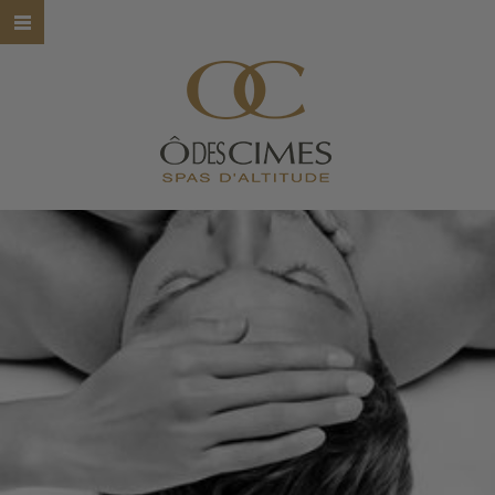
HOME
Ô DES CIMES
NOS SPAS
NOS SOINS
NOS MARQUES
BONS CADEAUX
CONTACT