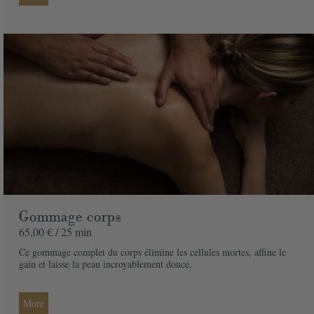
Email
*
Adresse
*
Code postal
*
Ville
*
Pays
*
Gommage corps
Message
65,00 € /
25 min
Ce gommage complet du corps élimine les cellules mortes, affine le
gain et laisse la peau incroyablement douce.
Offert à
More
De la part de