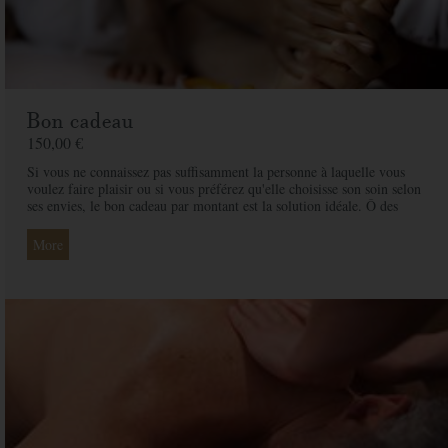
Bon cadeau
150,00 €
Si vous ne connaissez pas suffisamment la personne à laquelle vous
voulez faire plaisir ou si vous préférez qu'elle choisisse son soin selon
ses envies, le bon cadeau par montant est la solution idéale. Ô des
Cimes et ses professionnelles seront là pour conseiller et guider votre
proche et ainsi rendre ce moment exceptionnel.
More