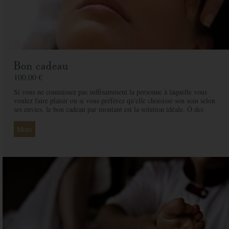
Bon cadeau
100,00 €
Si vous ne connaissez pas suffisamment la personne à laquelle vous
voulez faire plaisir ou si vous préférez qu'elle choisisse son soin selon
ses envies, le bon cadeau par montant est la solution idéale. Ô des
Cimes et ses professionnelles seront là pour conseiller et guider votre
proche et ainsi rendre ce moment exceptionnel.
More