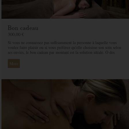
Bon cadeau
300,00 €
Si vous ne connaissez pas suffisamment la personne à laquelle vous
voulez faire plaisir ou si vous préférez qu'elle choisisse son soin selon
ses envies, le bon cadeau par montant est la solution idéale. Ô des
Cimes et ses professionnelles seront là pour conseiller et guider votre
proche et ainsi rendre ce moment exceptionnel.
More