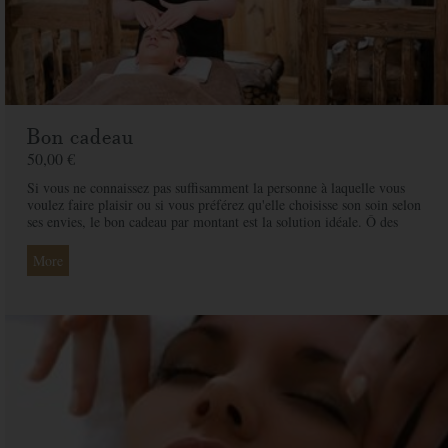
Bon cadeau
50,00 €
Si vous ne connaissez pas suffisamment la personne à laquelle vous
voulez faire plaisir ou si vous préférez qu'elle choisisse son soin selon
ses envies, le bon cadeau par montant est la solution idéale. Ô des
Cimes et ses professionnelles seront là pour conseiller et guider votre
proche et ainsi rendre ce moment exceptionnel.
More