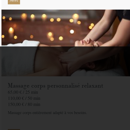
Massage corps personnalisé relaxant
65,00 € /
25 min
110,00 € /
50 min
150,00 € /
80 min
Massage corps entièrement adapté à vos besoins.