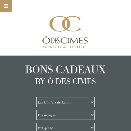
HOME
Ô DES CIMES
NOS SPAS
NOS SOINS
BONS CADEAUX
NOS MARQUES
BY Ô DES CIMES
BONS CADEAUX
CONTACT