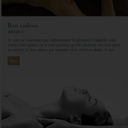
Bon cadeau
400,00 €
Si vous ne connaissez pas suffisamment la personne à laquelle vous
voulez faire plaisir ou si vous préférez qu'elle choisisse son soin selon
ses envies, le bon cadeau par montant est la solution idéale. Ô des
Cimes et ses professionnelles seront là pour conseiller et guider votre
proche et ainsi rendre ce moment exceptionnel.
More