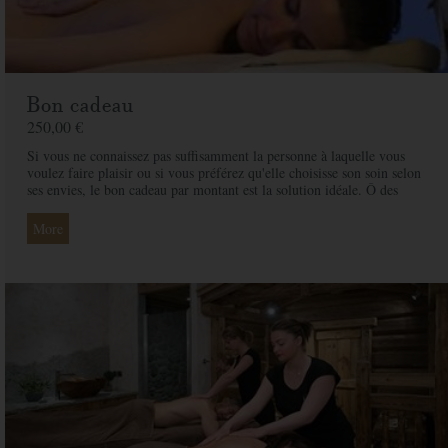
Bon cadeau
250,00 €
Si vous ne connaissez pas suffisamment la personne à laquelle vous
voulez faire plaisir ou si vous préférez qu'elle choisisse son soin selon
ses envies, le bon cadeau par montant est la solution idéale. Ô des
Cimes et ses professionnelles seront là pour conseiller et guider votre
proche et ainsi rendre ce moment exceptionnel.
More