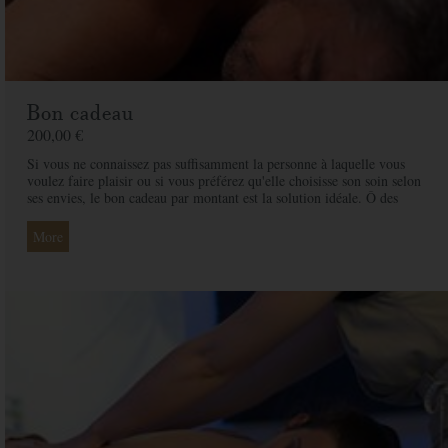
Bon cadeau
200,00 €
Si vous ne connaissez pas suffisamment la personne à laquelle vous
voulez faire plaisir ou si vous préférez qu'elle choisisse son soin selon
ses envies, le bon cadeau par montant est la solution idéale. Ô des
Cimes et ses professionnelles seront là pour conseiller et guider votre
proche et ainsi rendre ce moment exceptionnel.
More