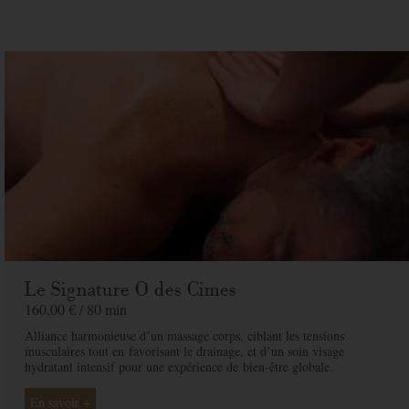
Prix
65,00 € / 25 min
unitaire
Spa
Quantite
Prix
65,00 €
Adresse de facturation
Société
Le Signature O des Cimes
160,00 € /
80 min
Nom
*
Alliance harmonieuse dʼun massage corps, ciblant les tensions
musculaires tout en
favorisant le drainage, et dʼun soin visage
Prénom
*
hydratant intensif pour une expérience de
bien-être globale.
Téléphone
*
En savoir +