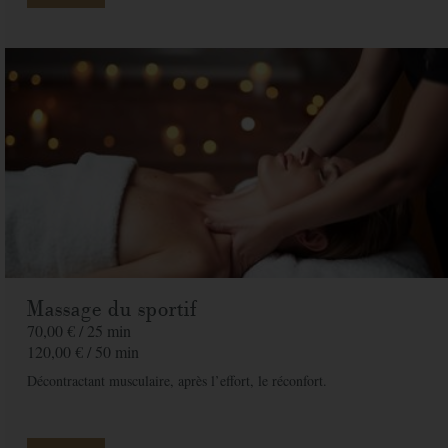
Email
*
Adresse
*
Code postal
*
Ville
*
Pays
*
Massage du sportif
Message
70,00 € /
25 min
120,00 € /
50 min
Décontractant musculaire, après l’effort, le réconfort.
Offert à
De la part de