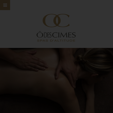
HOME
Ô DES CIMES
NOS SPAS
NOS SOINS
NOS MARQUES
BONS CADEAUX
CONTACT