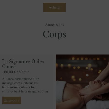
Acheter
Autres soins
Commander votre bon cadeau
Corps
Prix
65,00 € / 25 min
unitaire
Spa
Le Signature O des
Cimes
Quantite
160,00 € /
80 min
Prix
65,00 €
Alliance harmonieuse dʼun
massage corps, ciblant les
tensions musculaires tout
en
favorisant le drainage, et dʼun
soin visage hydratant intensif
pour une expérience de
bien-être
En savoir +
globale.