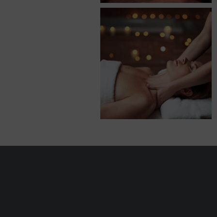
Adresse de fa
Société
Nom
*
Prénom
*
Téléphone
*
Email
*
Adresse
*
Code postal
*
Ville
*
Pays
*