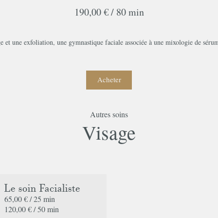
190,00 € /
80 min
 et une exfoliation, une gymnastique faciale associée à une mixologie de sérums
Acheter
Autres soins
Commander votre bon cadeau
Visage
Prix
unitaire
Spa
Le soin Facialiste
65,00 € /
25 min
Quantite
120,00 € /
50 min
Prix
70,00 €