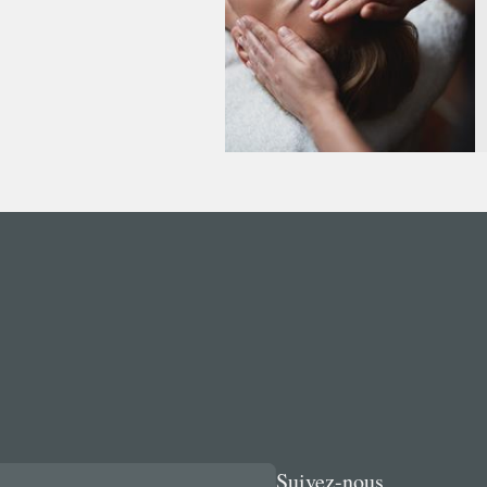
Adresse de fa
Société
Nom
*
Prénom
*
Téléphone
*
Email
*
Adresse
*
Suivez-nous