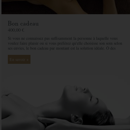
Bon cadeau
400,00 €
Si vous ne connaissez pas suffisamment la personne à laquelle vous
voulez faire plaisir ou si vous préférez qu'elle choisisse son soin selon
ses envies, le bon cadeau par montant est la solution idéale. Ô des
Cimes et ses professionnelles seront là pour conseiller et guider votre
proche et ainsi rendre ce moment exceptionnel.
En savoir +