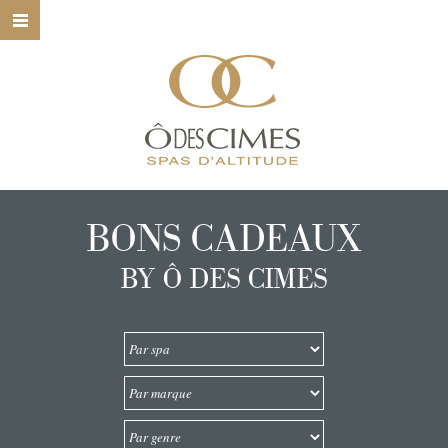
HOME
Ô DES CIMES
NOS SPAS
NOS SOINS
BONS CADEAUX
NOS MARQUES
BY Ô DES CIMES
BONS CADEAUX
CONTACT