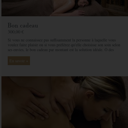
Bon cadeau
300,00 €
Si vous ne connaissez pas suffisamment la personne à laquelle vous
voulez faire plaisir ou si vous préférez qu'elle choisisse son soin selon
ses envies, le bon cadeau par montant est la solution idéale. Ô des
Cimes et ses professionnelles seront là pour conseiller et guider votre
proche et ainsi rendre ce moment exceptionnel.
En savoir +