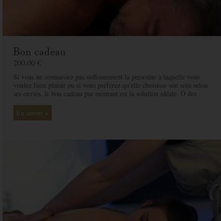
Bon cadeau
200,00 €
Si vous ne connaissez pas suffisamment la personne à laquelle vous
voulez faire plaisir ou si vous préférez qu'elle choisisse son soin selon
ses envies, le bon cadeau par montant est la solution idéale. Ô des
Cimes et ses professionnelles seront là pour conseiller et guider votre
proche et ainsi rendre ce moment exceptionnel.
En savoir +