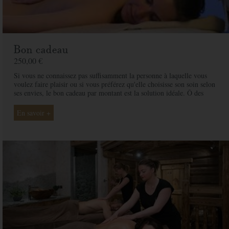
Bon cadeau
250,00 €
Si vous ne connaissez pas suffisamment la personne à laquelle vous
voulez faire plaisir ou si vous préférez qu'elle choisisse son soin selon
ses envies, le bon cadeau par montant est la solution idéale. Ô des
Cimes et ses professionnelles seront là pour conseiller et guider votre
proche et ainsi rendre ce moment exceptionnel.
En savoir +