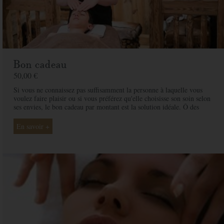
Bon cadeau
50,00 €
Si vous ne connaissez pas suffisamment la personne à laquelle vous
voulez faire plaisir ou si vous préférez qu'elle choisisse son soin selon
ses envies, le bon cadeau par montant est la solution idéale. Ô des
Cimes et ses professionnelles seront là pour conseiller et guider votre
proche et ainsi rendre ce moment exceptionnel.
En savoir +