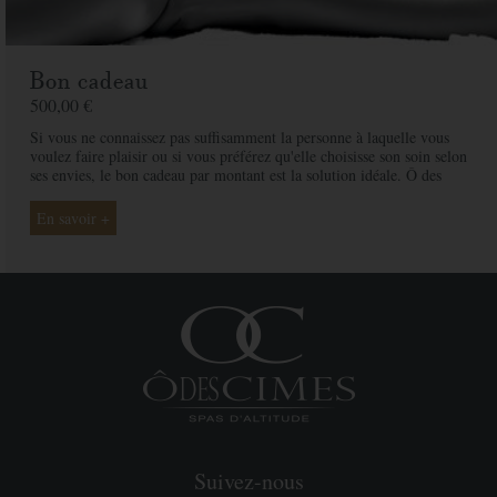
Bon cadeau
500,00 €
Si vous ne connaissez pas suffisamment la personne à laquelle vous
voulez faire plaisir ou si vous préférez qu'elle choisisse son soin selon
ses envies, le bon cadeau par montant est la solution idéale. Ô des
Cimes et ses professionnelles seront là pour conseiller et guider votre
proche et ainsi rendre ce moment exceptionnel.
En savoir +
Suivez-nous