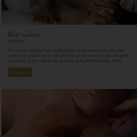
Bon cadeau
150,00 €
Si vous ne connaissez pas suffisamment la personne à laquelle vous
voulez faire plaisir ou si vous préférez qu'elle choisisse son soin selon
ses envies, le bon cadeau par montant est la solution idéale. Ô des
Cimes et ses professionnelles seront là pour conseiller et guider votre
proche et ainsi rendre ce moment exceptionnel.
En savoir +