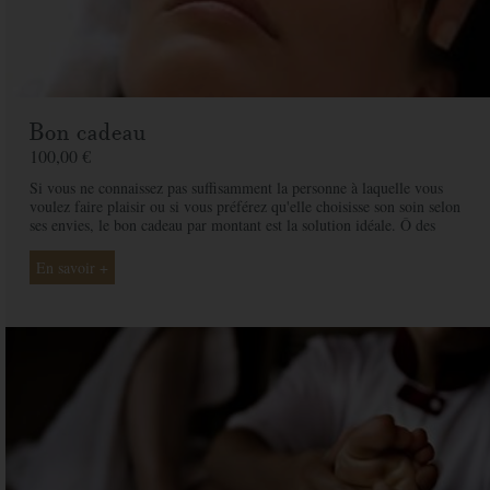
Bon cadeau
100,00 €
Si vous ne connaissez pas suffisamment la personne à laquelle vous
voulez faire plaisir ou si vous préférez qu'elle choisisse son soin selon
ses envies, le bon cadeau par montant est la solution idéale. Ô des
Cimes et ses professionnelles seront là pour conseiller et guider votre
proche et ainsi rendre ce moment exceptionnel.
En savoir +