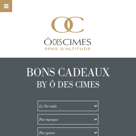
HOME
Ô DES CIMES
NOS SPAS
NOS SOINS
BONS CADEAUX
NOS MARQUES
BY Ô DES CIMES
BONS CADEAUX
CONTACT