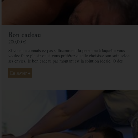
Bon cadeau
200,00 €
Si vous ne connaissez pas suffisamment la personne à laquelle vous
voulez faire plaisir ou si vous préférez qu'elle choisisse son soin selon
ses envies, le bon cadeau par montant est la solution idéale. Ô des
Cimes et ses professionnelles seront là pour conseiller et guider votre
proche et ainsi rendre ce moment exceptionnel.
En savoir +