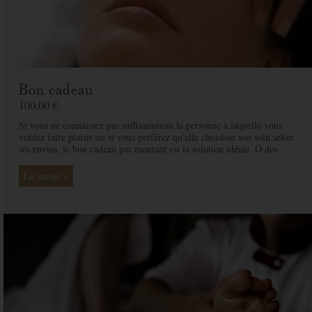
Bon cadeau
100,00 €
Si vous ne connaissez pas suffisamment la personne à laquelle vous
voulez faire plaisir ou si vous préférez qu'elle choisisse son soin selon
ses envies, le bon cadeau par montant est la solution idéale. Ô des
Cimes et ses professionnelles seront là pour conseiller et guider votre
proche et ainsi rendre ce moment exceptionnel.
En savoir +