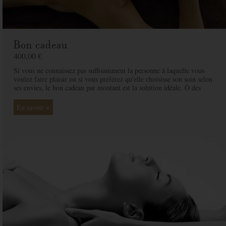
Bon cadeau
400,00 €
Si vous ne connaissez pas suffisamment la personne à laquelle vous
voulez faire plaisir ou si vous préférez qu'elle choisisse son soin selon
ses envies, le bon cadeau par montant est la solution idéale. Ô des
Cimes et ses professionnelles seront là pour conseiller et guider votre
proche et ainsi rendre ce moment exceptionnel.
En savoir +