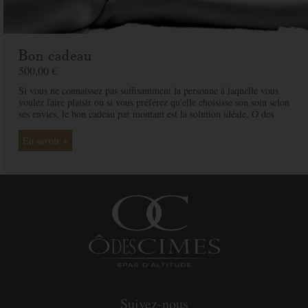
Bon cadeau
500,00 €
Si vous ne connaissez pas suffisamment la personne à laquelle vous
voulez faire plaisir ou si vous préférez qu'elle choisisse son soin selon
ses envies, le bon cadeau par montant est la solution idéale. Ô des
Cimes et ses professionnelles seront là pour conseiller et guider votre
proche et ainsi rendre ce moment exceptionnel.
En savoir +
Suivez-nous