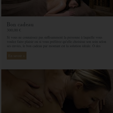
Bon cadeau
300,00 €
Si vous ne connaissez pas suffisamment la personne à laquelle vous
voulez faire plaisir ou si vous préférez qu'elle choisisse son soin selon
ses envies, le bon cadeau par montant est la solution idéale. Ô des
Cimes et ses professionnelles seront là pour conseiller et guider votre
proche et ainsi rendre ce moment exceptionnel.
En savoir +