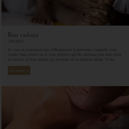
Bon cadeau
150,00 €
Si vous ne connaissez pas suffisamment la personne à laquelle vous
voulez faire plaisir ou si vous préférez qu'elle choisisse son soin selon
ses envies, le bon cadeau par montant est la solution idéale. Ô des
Cimes et ses professionnelles seront là pour conseiller et guider votre
proche et ainsi rendre ce moment exceptionnel.
En savoir +