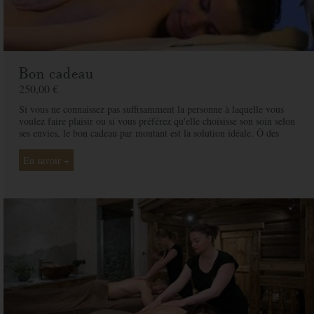
Bon cadeau
250,00 €
Si vous ne connaissez pas suffisamment la personne à laquelle vous
voulez faire plaisir ou si vous préférez qu'elle choisisse son soin selon
ses envies, le bon cadeau par montant est la solution idéale. Ô des
Cimes et ses professionnelles seront là pour conseiller et guider votre
proche et ainsi rendre ce moment exceptionnel.
En savoir +