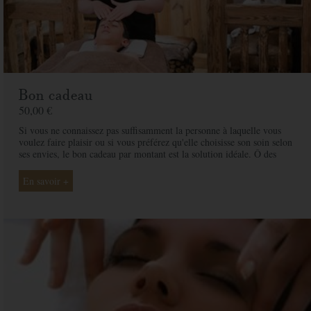
Bon cadeau
50,00 €
Si vous ne connaissez pas suffisamment la personne à laquelle vous
voulez faire plaisir ou si vous préférez qu'elle choisisse son soin selon
ses envies, le bon cadeau par montant est la solution idéale. Ô des
Cimes et ses professionnelles seront là pour conseiller et guider votre
proche et ainsi rendre ce moment exceptionnel.
En savoir +