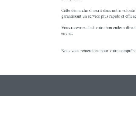
Cette démarche s'inscrit dans notre volonté
garantissant un service plus rapide et effica
Vous recevrez ainsi votre bon cadeau direct
envies.
Nous vous remercions pour votre compréhensi
all the features of the site, it is
okies.
rtified by