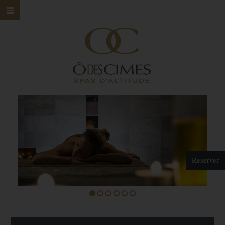
HOME
Ô DES CIMES
NOS SPAS
NOS SOINS
NOS MARQUES
BONS CADEAUX
Reserver
CONTACT
1
2
3
4
5
6