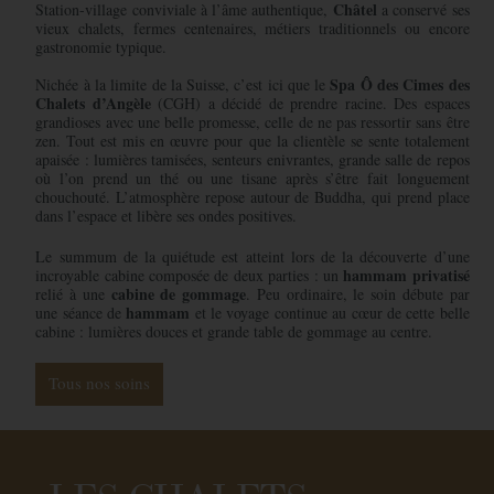
Châtel
Station-village conviviale à l’âme authentique,
a conservé ses
vieux chalets, fermes centenaires, métiers traditionnels ou encore
gastronomie typique.
Spa Ô des Cimes des
Nichée à la limite de la Suisse, c’est ici que le
Chalets d’Angèle
(CGH) a décidé de prendre racine. Des espaces
grandioses avec une belle promesse, celle de ne pas ressortir sans être
zen. Tout est mis en œuvre pour que la clientèle se sente totalement
apaisée : lumières tamisées, senteurs enivrantes, grande salle de repos
où l’on prend un thé ou une tisane après s’être fait longuement
chouchouté. L’atmosphère repose autour de Buddha, qui prend place
dans l’espace et libère ses ondes positives.
Le summum de la quiétude est atteint lors de la découverte d’une
hammam privatisé
incroyable cabine composée de deux parties : un
cabine de gommage
relié à une
. Peu ordinaire, le soin débute par
hammam
une séance de
et le voyage continue au cœur de cette belle
cabine : lumières douces et grande table de gommage au centre.
Tous nos soins