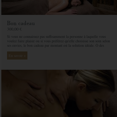
Bon cadeau
300,00 €
Si vous ne connaissez pas suffisamment la personne à laquelle vous
voulez faire plaisir ou si vous préférez qu'elle choisisse son soin selon
ses envies, le bon cadeau par montant est la solution idéale. Ô des
Cimes et ses professionnelles seront là pour conseiller et guider votre
proche et ainsi rendre ce moment exceptionnel.
En savoir +