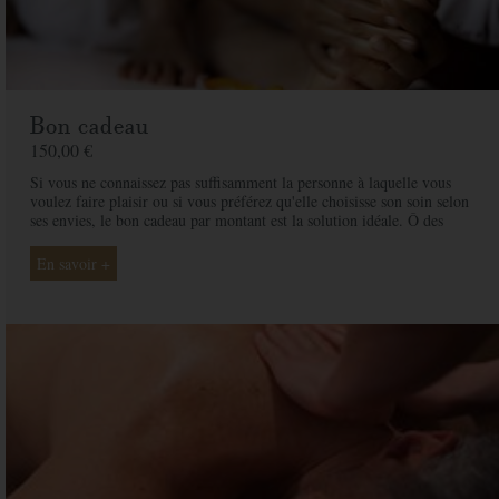
Bon cadeau
150,00 €
Si vous ne connaissez pas suffisamment la personne à laquelle vous
voulez faire plaisir ou si vous préférez qu'elle choisisse son soin selon
ses envies, le bon cadeau par montant est la solution idéale. Ô des
Cimes et ses professionnelles seront là pour conseiller et guider votre
proche et ainsi rendre ce moment exceptionnel.
En savoir +