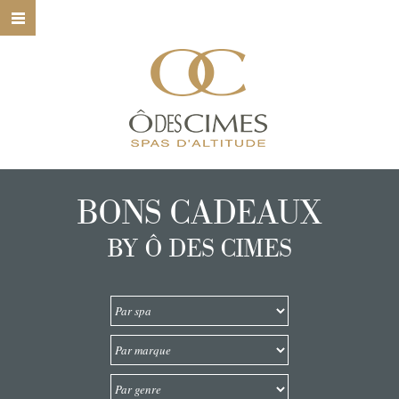
HOME
Ô DES CIMES
NOS SPAS
NOS SOINS
BONS CADEAUX
NOS MARQUES
BY Ô DES CIMES
BONS CADEAUX
CONTACT