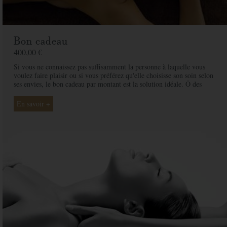
Bon cadeau
400,00 €
Si vous ne connaissez pas suffisamment la personne à laquelle vous
voulez faire plaisir ou si vous préférez qu'elle choisisse son soin selon
ses envies, le bon cadeau par montant est la solution idéale. Ô des
Cimes et ses professionnelles seront là pour conseiller et guider votre
proche et ainsi rendre ce moment exceptionnel.
En savoir +