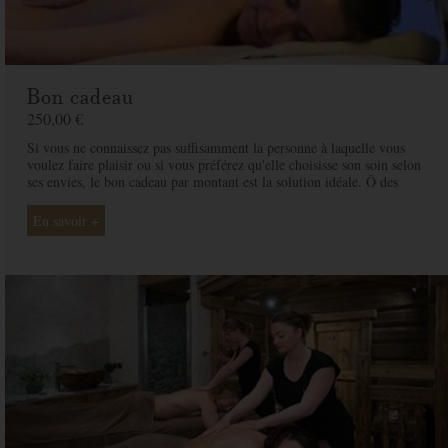
Bon cadeau
250,00 €
Si vous ne connaissez pas suffisamment la personne à laquelle vous
voulez faire plaisir ou si vous préférez qu'elle choisisse son soin selon
ses envies, le bon cadeau par montant est la solution idéale. Ô des
Cimes et ses professionnelles seront là pour conseiller et guider votre
proche et ainsi rendre ce moment exceptionnel.
En savoir +