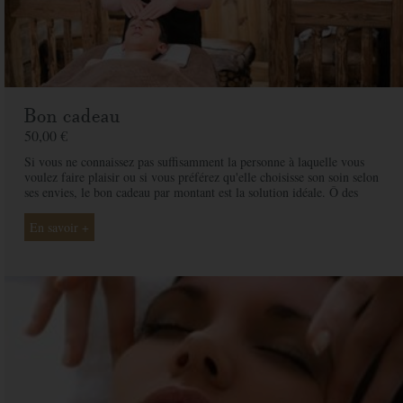
Bon cadeau
50,00 €
Si vous ne connaissez pas suffisamment la personne à laquelle vous
voulez faire plaisir ou si vous préférez qu'elle choisisse son soin selon
ses envies, le bon cadeau par montant est la solution idéale. Ô des
Cimes et ses professionnelles seront là pour conseiller et guider votre
proche et ainsi rendre ce moment exceptionnel.
En savoir +