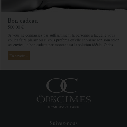
Bon cadeau
500,00 €
Si vous ne connaissez pas suffisamment la personne à laquelle vous
voulez faire plaisir ou si vous préférez qu'elle choisisse son soin selon
ses envies, le bon cadeau par montant est la solution idéale. Ô des
Cimes et ses professionnelles seront là pour conseiller et guider votre
proche et ainsi rendre ce moment exceptionnel.
En savoir +
Suivez-nous