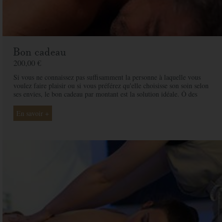
Bon cadeau
200,00 €
Si vous ne connaissez pas suffisamment la personne à laquelle vous
voulez faire plaisir ou si vous préférez qu'elle choisisse son soin selon
ses envies, le bon cadeau par montant est la solution idéale. Ô des
Cimes et ses professionnelles seront là pour conseiller et guider votre
proche et ainsi rendre ce moment exceptionnel.
En savoir +