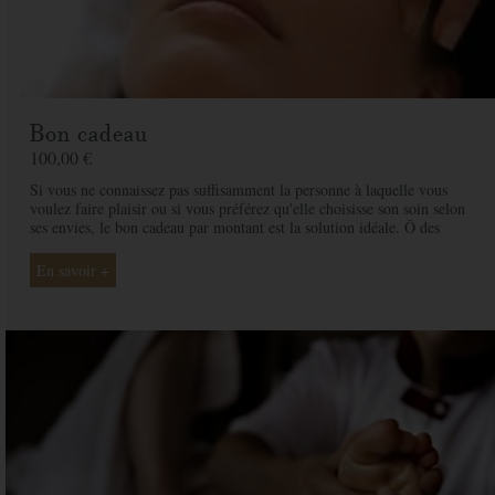
Bon cadeau
100,00 €
Si vous ne connaissez pas suffisamment la personne à laquelle vous
voulez faire plaisir ou si vous préférez qu'elle choisisse son soin selon
ses envies, le bon cadeau par montant est la solution idéale. Ô des
Cimes et ses professionnelles seront là pour conseiller et guider votre
proche et ainsi rendre ce moment exceptionnel.
En savoir +