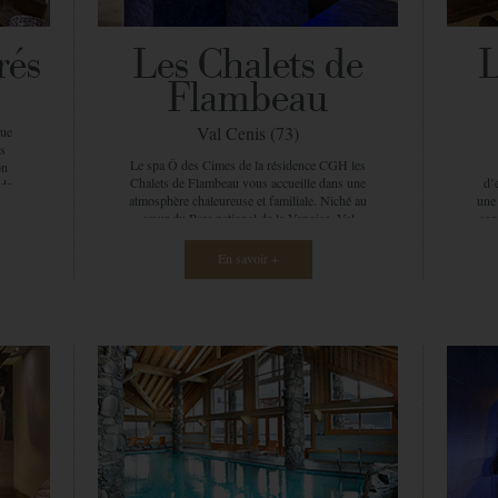
ous
Bla
sensation de relaxation profonde, vos muscle
imes
la 
sont relâchés grâce à votre énergie retrouvée…
 de
vous êtes prêt pour une nouvelle journée !
rés
Les Chalets de
L
(30
Notre philosophie, c’est l’écoute avant toute
es …
en
chose qui nous permet de nous adapter aux
Flambeau
sing
besoins de chacun. La personnalisation, le
prof
respect de notre clientèle sont les valeurs,
Val Cenis (73)
que
elle
l’identité d’Ô des Cimes.
os
amo
Le spa Ô des Cimes de la résidence CGH les
on
est 
Chalets de Flambeau vous accueille dans une
d’
 de
duo
atmosphère chaleureuse et familiale. Niché au
une
ée
m
cœur du Parc national de la Vanoise, Val
son
ante
gr
Cenis est LA destination familiale par
rés
ches
excellence. C’est donc avec vos proches que
de 
ues
En savoir +
vous pousserez les portes du Spa Ô des
Tar
e
Cimes à Val Cenis pour que vos vacances
de 
a
prennent un nouveau souffle. Décoration
soi
t
originale, la couleur verte associée au bois
… To
ngue
créer un espace calme et reposant. Un
pist
en
immense couloir, le chemin du bonheur,
ca
s’ouvre à vous et vous guide jusqu’aux
va
tre
spacieuses cabines. Non connaisseurs comme
v
avie
initiés seront séduits par la douceur des
ba
ntre
manœuvres alliées à l’expertise de nos
pet
oin
praticiennes. Ô des Cimes travaille en
fr
dans
partenariat avec plusieurs marques, pour que
vue 
.
chacun puisse trouver son bonheur. Ainsi,
o
 et