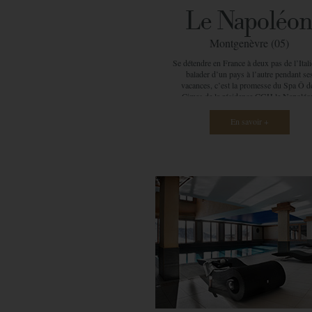
Le Napoléo
Montgenèvre (05)
Se détendre en France à deux pas de l’Itali
balader d’un pays à l’autre pendant se
vacances, c’est la promesse du Spa Ô d
Cimes de la résidence CGH le Napoléo
Situation de rêve au cœur des Hautes-Al
la dynamique station de Montgenèvre a 
En savoir +
convaincre petits et grands de ses avanta
notamment au travers de ses diverses activ
Tel un bijou dans un écrin, le superbe s
des Cimes vous accueille quotidienneme
dans son espace aux allures intimiste. T
moderne, seules deux cabines de soin y 
présentes pour offrir des prestations de qu
et ainsi permettre aux clients une évasi
totale. Quand vous franchissez les portes 
Spa, c’est comme si vous entriez dans u
bulle l’espace de quelques instants. Que
soit en début de journée pour vous mettre
un nouvel état d’esprit, ou après une lon
journée de ski ou de VTT, Ô des Cimes es
pour vous écouter et vous combler. A la ca
des modelages relaxants, des soins visage
corps ciblés en fonction de vos besoins. C