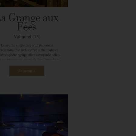
nc, ce village occupe le point culminant de
vallée du Giffre. Samoëns, c’est un lieu de
vie animé tout au long de l’année où le
a Grange aux
patrimoine culturel, historique et
vironnemental est exceptionnel. Le point
Fées
ulier de la station est sa renommée pour la
ondeur de ses cavités souterraines. Ainsi,
Valmorel (73)
 attire chaque année curieux et passionnés,
ureux de la nature et vacanciers. Samoëns
Le souffle coupé face à un panorama
donc l’endroit parfait pour une échappée en
exception, une architecture authentique et
 d’un weekend ou d’une semaine, où vous
 atmosphère typiquement savoyarde, telles
êlerez découverte, zénitude et relaxation
t les promesses du spa Ô des Cimes de la
âce aux richesse de la station, et celles du
idence CGH La Grange aux Fées. A plus
spa Ô des Cimes.
1300m d’altitude face aux montagnes de la
En savoir +
entaise, Ô des Cimes vous plonge au cœur
son univers typique et féérique. Massages,
ns du visage et du corps, soins esthétiques
ut est possible dans ce spa aux pieds des
es et à l’atmosphère de rêve. Deux grandes
bines surplombent les vallées enneigées,
llées que vous pouvez contempler depuis
otre table de massage grâce à de grandes
ies vitrées. Votre cabine devient alors un
it cocon, comme privilégié et protégé de la
aîcheur extérieure. Vous bénéficiez d’une
splendide, les flocons virevoltent, la magie
père … Pourtant, vous êtes toujours au