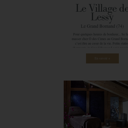
à vous de décider !
Le Village d
Lessy
Le Grand Bornand (74)
Pour quelques heures de bonheur... Se fa
masser chez Ô des Cimes au Grand Born
c’est être au cœur de la vie. Petite stati
charmante, le Grand Bornand est à proxi
de grandes villes comme Annecy, Lyon 
Genève. Une journée pluvieuse ou une e
En savoir +
d’être chouchouté ? N’hésitez pas ! A
seulement 45 minutes au départ d’Annec
vous pouvez vous offrir un moment uniqu
détente même si vous n’êtes pas en vacan
Prenez votre voiture et laissez-vous aller 
petite escapade de quelques heures. Ce so
altitude vous ressourcera, l’air frais de
montagnes vous purifiera… Le spa Ô d
Cimes de la résidence Le Village de Les
(CGH), c’est un univers de charme et 
magie. Un réel lieu d’évasion où le tem
s’arrête. L’atmosphère est détendue et 
moment est le vôtre. Ce grand spa est
composé de quatre cabines, belles et
spacieuses qui sont idéales pour accueillir