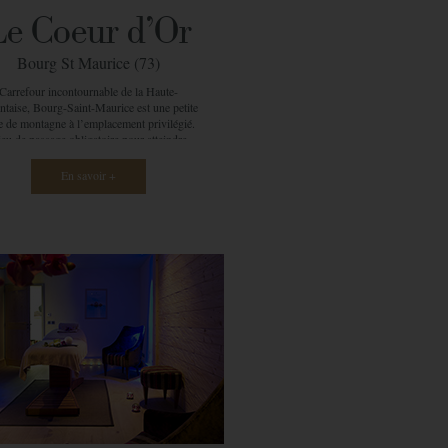
Le Coeur d'Or
Bourg St Maurice (73)
Carrefour incontournable de la Haute-
ntaise, Bourg-Saint-Maurice est une petite
le de montagne à l’emplacement privilégié.
ieu de passage obligatoire pour atteindre
taines stations de renommée internationale
gnes, la Rosière, les Arcs, Sainte-Foy…),
En savoir +
ombreux voyageurs décident de s’y arrêter
our se reposer. Bourg-Saint-Maurice est
c baignée dans un mélange culturel unique
grâce aux habitants locaux et à ceux qui
ennent profiter de nos belles montagnes.
tmosphère atypique, chaleur de l’esprit
oyard, vous pourrez rejoindre les Arcs en
ulement 10 minutes grâce au funiculaire !
ein de ce charmant village, CGH a créé sa
ésidence Le Cœur d’Or , qui accueille la
arque de spa Ô des Cimes . Ambiance
érente de tous les autres spas de la marque,
ui-ci, plus habitué à une clientèle locale est
un peu plus urbain. Ses deux cabines
ieuses possèdent une identité propre, mais
ux atmosphère distinctes : l’une bleutée,
autre rouge… Elles dégagent chacune des