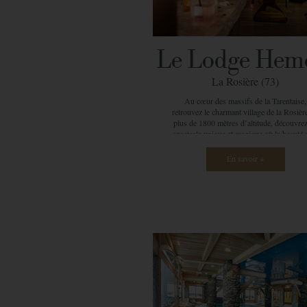
textures exceptionnelles … c’est dans ce
atmosphère magique que le voyage
commence. Vous passerez également d
instants inoubliables grâce à l’ensemble 
installations du spa Ô des Cimes de la R
Le Lodge Hem
des Prés : hammam, sauna, jacuzzis … 
temple de douceur est un véritable parad
La Rosière (73)
pour tous, un havre de délassement où 
énergies sont renforcées. Plaisir infini gara
Au cœur des massifs de la Tarentaise,
retrouvez le charmant village de la Rosièr
plus de 1800 mètres d’altitude, découvre
spectacle unique et magique où la beauté e
diversité des paysages se rejoignent. C’
dans cet univers particulièrement exceptio
En savoir +
que vous accueille le spa Ô des Cimes 
Lodge Hemera (CGH). Pénétrez dans ce li
l’architecture originale où la pierre et le
teintes claires se réunissent. La chaleur 
amenée par la décoration sobre et les
accessoires de couleur pour créer une
atmosphère unique. Votre praticienne v
guide et vous installe dans votre espace
détente : votre cabine. Spacieuse, vous dé
votre moment de relaxation par le choix 
soin (à la carte et en fonction de vos envi
d’une huile parfumée, et quelques instant
partage avec votre spa praticienne. Comm