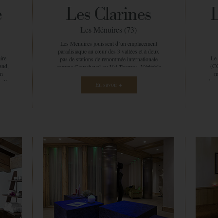
soin qui vous correspond : effleurages,
e
Les Clarines
pression douce ou appuyée, c’est à vous de
v
choisir la pression qui vous fera du bien. Une
pl
fois installé, les senteurs très parfumées des
Les Ménuires (73)
pr
différentes huiles essentielles Decléor vous
pas 
Les Menuires jouissent d’un emplacement
emmènent en voyage pour une durée
l’a
paradisiaque au cœur des 3 vallées et à deux
indéterminée… A votre retour, vous êtes
to
ire
Le
pas de stations de renommée internationale
ressourcé et pouvez profiter du reste des
l
and,
(CG
comme Courchevel ou Val Thorens. Véritable
installations pour prolonger ce moment de
pa
on
m
temple de douceur, le spa Ô des cimes est
bonheur.
mité
bijo
installé au sein de la résidence CGH Les
En savoir +
ou
dég
Clarines. Le lieu séduit instantanément grâce
nvie
ses 
au mariage harmonieux de pierres et de bois.
L’univers y est authentique mais également
y,
prof
élégant et raffiné. Optez pour un modelage sur-
e de
cr
mesure, où votre corps et les huiles de
ces.
soi
modelage ne forment plus qu’un pour donner
à une
duo
naissance à une œuvre d’art. Telle une toile de
in en
mar
maître, votre corps est bercé par les gestes
s
les 
précis de la praticienne : tantôt doux comme
es
par
des caresses, tantôt plus intenses et plus
sy
dé
appuyés, vous flottez entre rêve et réalité …
de
plu
Son savoir-faire et sa précision sont à la fois
ps
relaxants physiologiquement et
ce
psychologiquement. La pression est exercée
mom
différemment en fonction de la demande de
de
votre corps, ce qui vous permet de lâcher prise
 tous
S
rapidement. Vous sortez de ce soin avec une