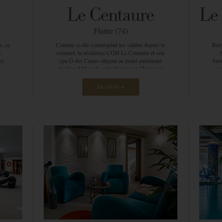
on
n
Le Centaure
Le 
se
gr
Flaine (74)
puis
les
e, se
Comme si elle contemplait les vallées depuis le
Retr
p
s
sommet, la résidence CGH Le Centaure et son
re
es
spa Ô des Cimes siègent au point culminant
Sur
esc
n.
du Grand Massif, entre Genève et Chamonix
ann
si
pes,
Mont-Blanc. A plus de 1600m d’altitude,
m d’
Bou
su
bénéficiez d’une vue panoramique et d’un
vo
En savoir +
ges,
ensoleillement d’exception. Ainsi, vous vous
dyn
ités.
sentez déjà en vacances. Au Centaure, vous
pa Ô
découvrirez plus de 2000 m2 entièrement
ras
nt
dédiés au plaisir ! Une très vaste piscine qui
rès
propose entre autres des cours d’aquagym, un
d’
sont
bassin pour enfant, deux bains bouillonnants,
ret
alité
deux saunas et deux hammams. Mais la petite
on
pépite d’or de ces 2000m2, c’est son spa Ô
atm
de ce
des Cimes. A l’image de la résidence, il
re
ne
représente à la fois modernité et tradition. Les
vou
 ce
différents matériaux utilisés (métal, verre,
vot
 dans
pierre et bois) dégagent une atmosphère
gue
unique et rendent l’endroit très contemporain.
sp
t là
Dès l’entrée dans le spa, la sensation de bien-
En 
rte,
être est immédiate et la zen attitude envahie
sa
s et
l’espace. Dès lors, votre corps et votre esprit
v
’est
détendus, vous vous laissez guider vers un
e