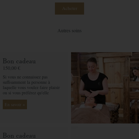
Acheter
Autres soins
Commander votre bon cadeau
Prix
250,00 €
Bon cadeau
unitaire
150,00 €
Spa
Si vous ne connaissez pas
suffisamment la personne à
Quantite
laquelle vous voulez faire plaisir
ou si vous préférez qu'elle
Prix
250,00 €
choisisse son soin selon ses
envies, le bon cadeau par
En savoir +
montant est la solution idéale. Ô
des Cimes et ses professionnelles
seront là pour conseiller et guider
votre proche et ainsi rendre ce
moment exceptionnel.
Bon cadeau