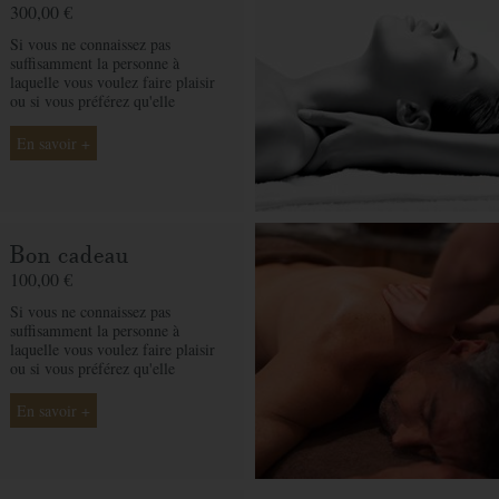
cturation
300,00 €
Si vous ne connaissez pas
suffisamment la personne à
laquelle vous voulez faire plaisir
ou si vous préférez qu'elle
choisisse son soin selon ses
envies, le bon cadeau par
En savoir +
montant est la solution idéale. Ô
des Cimes et ses professionnelles
seront là pour conseiller et guider
votre proche et ainsi rendre ce
moment exceptionnel.
Bon cadeau
100,00 €
Si vous ne connaissez pas
suffisamment la personne à
laquelle vous voulez faire plaisir
ou si vous préférez qu'elle
choisisse son soin selon ses
envies, le bon cadeau par
En savoir +
montant est la solution idéale. Ô
des Cimes et ses professionnelles
seront là pour conseiller et guider
votre proche et ainsi rendre ce