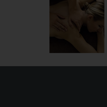
Offert à
De la pa
Messag
Commandez 