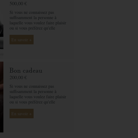
500,00 €
Si vous ne connaissez pas
suffisamment la personne à
laquelle vous voulez faire plaisir
ou si vous préférez qu'elle
choisisse son soin selon ses
envies, le bon cadeau par
En savoir +
montant est la solution idéale. Ô
des Cimes et ses professionnelles
seront là pour conseiller et guider
votre proche et ainsi rendre ce
moment exceptionnel.
Bon cadeau
200,00 €
Si vous ne connaissez pas
suffisamment la personne à
laquelle vous voulez faire plaisir
ou si vous préférez qu'elle
choisisse son soin selon ses
envies, le bon cadeau par
En savoir +
montant est la solution idéale. Ô
des Cimes et ses professionnelles
seront là pour conseiller et guider
votre proche et ainsi rendre ce