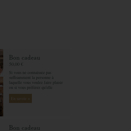
Bon cadeau
50,00 €
Si vous ne connaissez pas
suffisamment la personne à
laquelle vous voulez faire plaisir
ou si vous préférez qu'elle
choisisse son soin selon ses
envies, le bon cadeau par
En savoir +
montant est la solution idéale. Ô
des Cimes et ses professionnelles
seront là pour conseiller et guider
votre proche et ainsi rendre ce
moment exceptionnel.
Bon cadeau