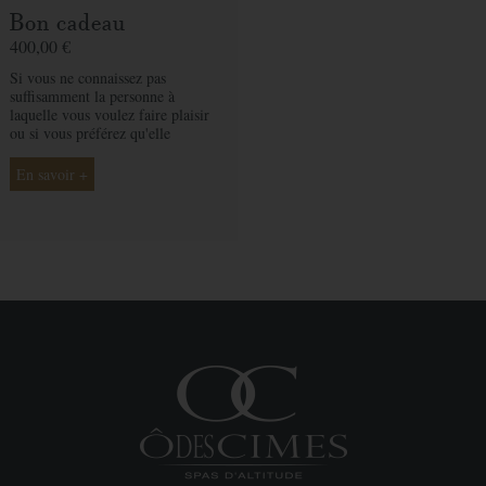
moment exceptionnel.
Bon cadeau
400,00 €
Si vous ne connaissez pas
suffisamment la personne à
Message
laquelle vous voulez faire plaisir
ou si vous préférez qu'elle
choisisse son soin selon ses
envies, le bon cadeau par
En savoir +
montant est la solution idéale. Ô
des Cimes et ses professionnelles
seront là pour conseiller et guider
rt de
votre proche et ainsi rendre ce
moment exceptionnel.
e
votre bon cadeau maintenant et recevez-le par mail sous 1 à 3 jours ouvrés
PAYER