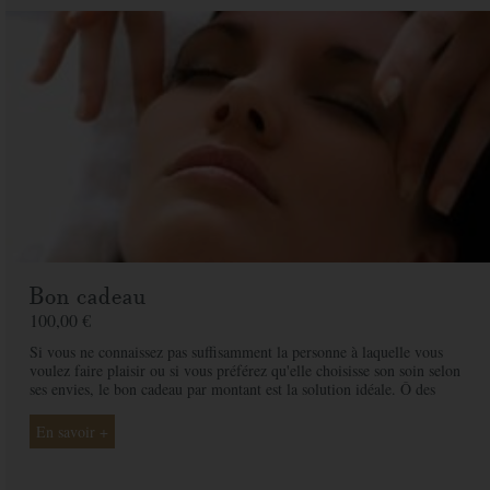
Bon cadeau
100,00 €
Si vous ne connaissez pas suffisamment la personne à laquelle vous
voulez faire plaisir ou si vous préférez qu'elle choisisse son soin selon
ses envies, le bon cadeau par montant est la solution idéale. Ô des
Cimes et ses professionnelles seront là pour conseiller et guider votre
proche et ainsi rendre ce moment exceptionnel.
En savoir +