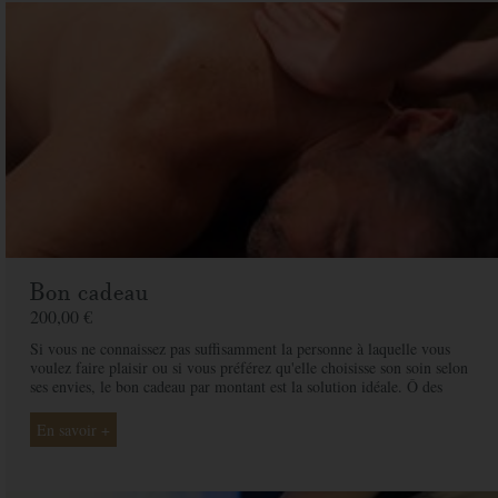
Bon cadeau
200,00 €
Si vous ne connaissez pas suffisamment la personne à laquelle vous
voulez faire plaisir ou si vous préférez qu'elle choisisse son soin selon
ses envies, le bon cadeau par montant est la solution idéale. Ô des
Cimes et ses professionnelles seront là pour conseiller et guider votre
proche et ainsi rendre ce moment exceptionnel.
En savoir +