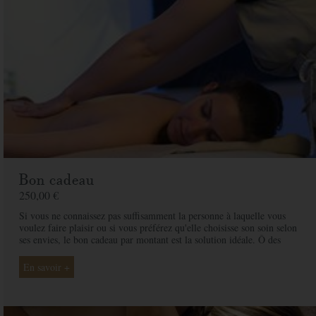
Bon cadeau
250,00 €
Si vous ne connaissez pas suffisamment la personne à laquelle vous
voulez faire plaisir ou si vous préférez qu'elle choisisse son soin selon
ses envies, le bon cadeau par montant est la solution idéale. Ô des
Cimes et ses professionnelles seront là pour conseiller et guider votre
proche et ainsi rendre ce moment exceptionnel.
En savoir +