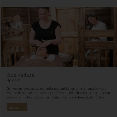
Téléphone
*
Email
*
Adresse
*
Code postal
*
Ville
*
Bon cadeau
Pays
*
50,00 €
Si vous ne connaissez pas suffisamment la personne à laquelle vous
voulez faire plaisir ou si vous préférez qu'elle choisisse son soin selon
Message
ses envies, le bon cadeau par montant est la solution idéale. Ô des
Cimes et ses professionnelles seront là pour conseiller et guider votre
proche et ainsi rendre ce moment exceptionnel.
En savoir +
Offert à