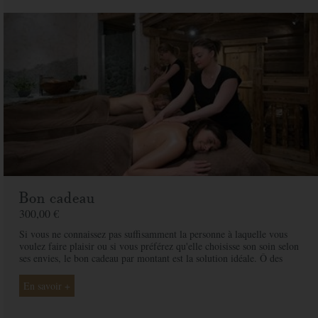
De la part de
Message
Commandez votre bon cadeau maintenant et recevez-le par mail sous 1 à 3
jours ouvrés
PAYER
Bon cadeau
300,00 €
Si vous ne connaissez pas suffisamment la personne à laquelle vous
voulez faire plaisir ou si vous préférez qu'elle choisisse son soin selon
ses envies, le bon cadeau par montant est la solution idéale. Ô des
Cimes et ses professionnelles seront là pour conseiller et guider votre
proche et ainsi rendre ce moment exceptionnel.
En savoir +