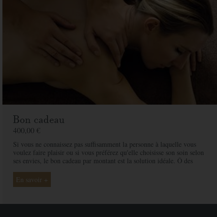
Bon cadeau
400,00 €
Si vous ne connaissez pas suffisamment la personne à laquelle vous
voulez faire plaisir ou si vous préférez qu'elle choisisse son soin selon
ses envies, le bon cadeau par montant est la solution idéale. Ô des
Cimes et ses professionnelles seront là pour conseiller et guider votre
proche et ainsi rendre ce moment exceptionnel.
En savoir +