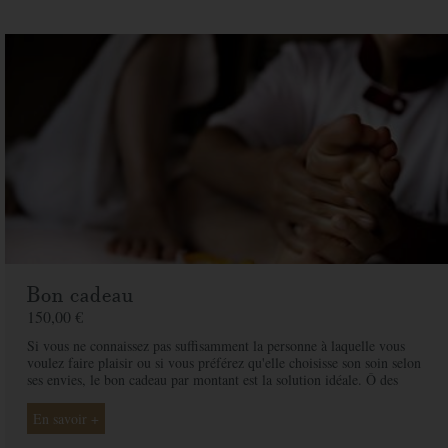
Prix
500,00 €
unitaire
Spa
Quantite
Prix
500,00 €
Adresse de facturation
Bon cadeau
150,00 €
Société
Si vous ne connaissez pas suffisamment la personne à laquelle vous
voulez faire plaisir ou si vous préférez qu'elle choisisse son soin selon
Nom
*
ses envies, le bon cadeau par montant est la solution idéale. Ô des
Cimes et ses professionnelles seront là pour conseiller et guider votre
proche et ainsi rendre ce moment exceptionnel.
Prénom
*
En savoir +