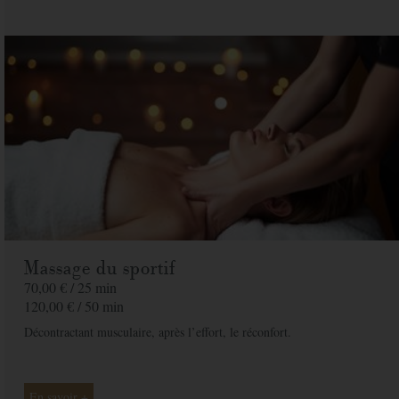
Message
Commandez votre bon cadeau maintenant et recevez-le par mail sous 1 à 3
jours ouvrés
PAYER
Massage du sportif
70,00 € /
25 min
120,00 € /
50 min
Décontractant musculaire, après l’effort, le réconfort.
En savoir +