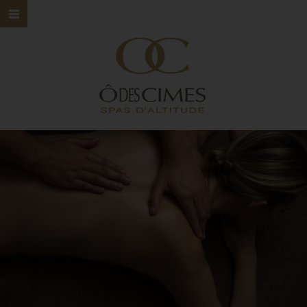
HOME
Ô DES CIMES
NOS SPAS
NOS SOINS
NOS MARQUES
BONS CADEAUX
CONTACT