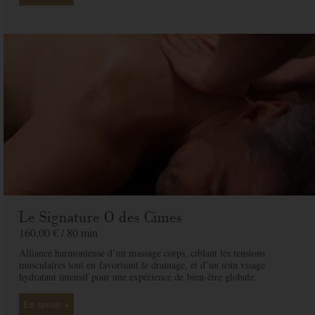
Email
*
Adresse
*
Code postal
*
Ville
*
Pays
*
Le Signature O des Cimes
Message
160,00 € /
80 min
Alliance harmonieuse dʼun massage corps, ciblant les tensions
musculaires tout en
favorisant le drainage, et dʼun soin visage
Offert à
hydratant intensif pour une expérience de
bien-être globale.
En savoir +
De la part de