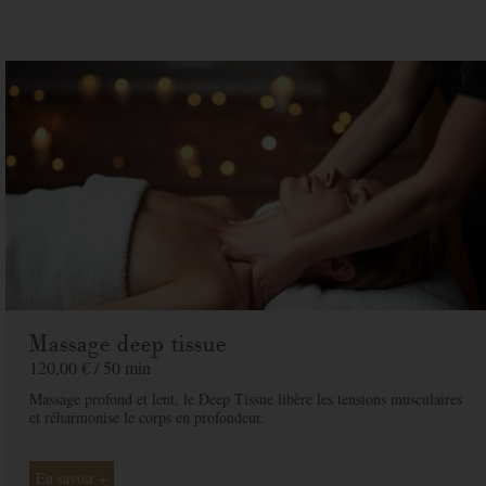
Prix
65,00 € / 25 min
unitaire
Spa
Quantite
Prix
65,00 €
Adresse de facturation
Société
Massage deep tissue
120,00 € /
50 min
Nom
*
Massage profond et lent, le Deep Tissue libère les tensions musculaires
et réharmonise le corps en profondeur.
Prénom
*
Téléphone
*
En savoir +