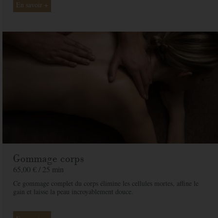
En savoir +
Email
*
Adresse
*
Code postal
*
Ville
*
Pays
*
Gommage corps
Message
65,00 € /
25 min
Ce gommage complet du corps élimine les cellules mortes, affine le
gain et laisse la peau incroyablement douce.
Offert à