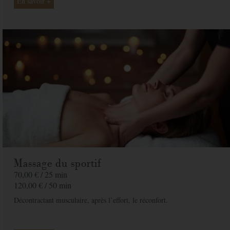
En savoir +
De la part de
Message
Commandez votre bon cadeau maintenant et recevez-le par mail sous 1 à 3
jours ouvrés
PAYER
Massage du sportif
70,00 € /
25 min
120,00 € /
50 min
Décontractant musculaire, après l’effort, le réconfort.