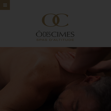
HOME
Ô DES CIMES
NOS SPAS
NOS SOINS
NOS MARQUES
BONS CADEAUX
CONTACT