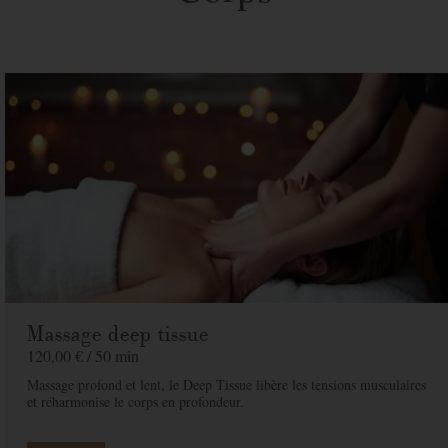
Prix
160,00 € / 80 min
unitaire
Spa
Quantite
Prix
160,00 €
Adresse de facturation
Société
Massage deep tissue
120,00 € /
50 min
Nom
*
Massage profond et lent, le Deep Tissue libère les tensions musculaires
et réharmonise le corps en profondeur.
Prénom
*
Téléphone
*