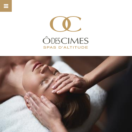
HOME
Ô DES CIMES
NOS SPAS
NOS SOINS
NOS MARQUES
BONS CADEAUX
CONTACT