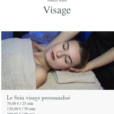
Commander votre bon cadeau
Visage
Prix
unitaire
Spa
Quantite
Prix
65,00 €
Adresse de facturation
Société
Le Soin visage personnalisé
70,00 € /
25 min
Nom
*
120,00 € /
50 min
190,00 € /
80 min