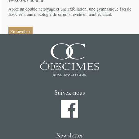
Prénom
*
Après un double nettoyage et une exfoliation, une gymnastique faciale
associée à une mixologie de sérums révèle un teint éclatant.
Téléphone
*
Email
*
En savoir +
Adresse
*
Code postal
*
Ville
*
Suivez-nous
Pays
*
Message
Newsletter