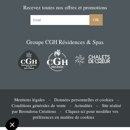
Offert à
Recevez toutes nos offres et promotions
De la part de
OK
Message
Groupe CGH Résidences & Spas
Commandez votre bon cadeau maintenant et recevez-le par mail sous 1 à 3
jours ouvrés
PAYER
okies ...
 or not cookies ?
Mentions légales
-
Données personnelles et cookies
-
 de bénéficier de toutes les fonctionnalités du site, il est
Conditions générales de vente
-
Actualités
-
Site réalisé
mmandé d'accepter les cookies.
par Boondooa Créations
-
Cliquez-ici pour modifier vos
préférences en matière de cookies
Consentements certifiés par
Non merci
Je choisis
OK pour moi