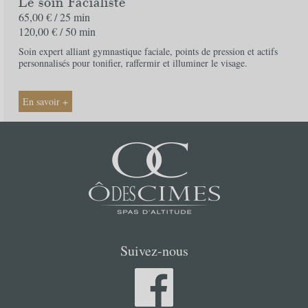
Le soin Facialiste
65,00 € /
25 min
Nom
*
120,00 € /
50 min
Prénom
*
Soin expert alliant gymnastique faciale, points de pression et actifs
personnalisés pour tonifier, raffermir et illuminer le visage.
Téléphone
*
En savoir +
Email
*
Adresse
*
Code postal
*
Ville
*
Suivez-nous
Pays
*