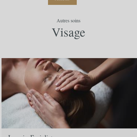
Autres soins
Commander votre bon cadeau
Visage
Prix
unitaire
Spa
Quantite
Prix
70,00 €
Adresse de facturation
Société