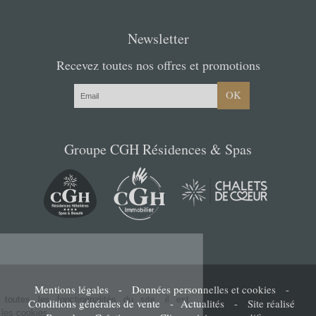
Message
Newsletter
Offert à
Recevez toutes nos offres et promotions
De la part de
OK
Message
Groupe CGH Résidences & Spas
Commandez votre bon cadeau maintenant et recevez-le par mail sous 1 à 3
jours ouvrés
PAYER
Cookies ...
... or not cookies ?
Mentions légales
-
Données personnelles et cookies
-
Afin de bénéficier de toutes les fonctionnalités du site, il est
Conditions générales de vente
-
Actualités
-
Site réalisé
recommandé d'accepter les cookies.