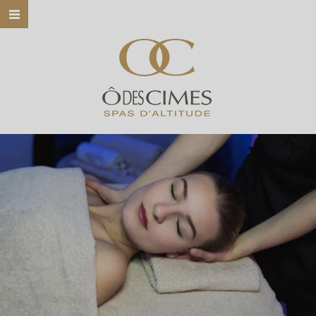
HOME
Ô DES CIMES
NOS SPAS
NOS SOINS
NOS MARQUES
BONS CADEAUX
CONTACT