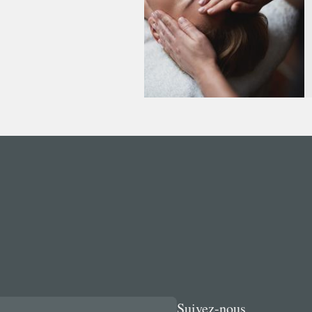
Adresse de fa
Société
Nom
*
Prénom
*
Téléphone
*
Email
*
Adresse
*
Suivez-nous