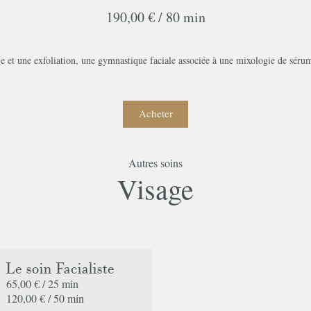
190,00 € /
80 min
 et une exfoliation, une gymnastique faciale associée à une mixologie de sérums
Acheter
Autres soins
Commander votre bon cadeau
Visage
Prix
unitaire
Spa
Le soin Facialiste
65,00 € /
25 min
Quantite
120,00 € /
50 min
Prix
70,00 €