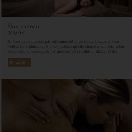
Bon cadeau
300,00 €
Si vous ne connaissez pas suffisamment la personne à laquelle vous
voulez faire plaisir ou si vous préférez qu'elle choisisse son soin selon
ses envies, le bon cadeau par montant est la solution idéale. Ô des
Cimes et ses professionnelles seront là pour conseiller et guider votre
proche et ainsi rendre ce moment exceptionnel.
En savoir +