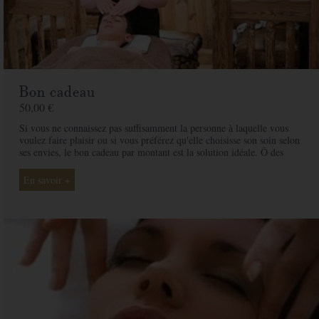
Bon cadeau
50,00 €
Si vous ne connaissez pas suffisamment la personne à laquelle vous
voulez faire plaisir ou si vous préférez qu'elle choisisse son soin selon
ses envies, le bon cadeau par montant est la solution idéale. Ô des
Cimes et ses professionnelles seront là pour conseiller et guider votre
proche et ainsi rendre ce moment exceptionnel.
En savoir +