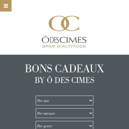
HOME
Ô DES CIMES
NOS SPAS
NOS SOINS
BONS CADEAUX
NOS MARQUES
BY Ô DES CIMES
BONS CADEAUX
CONTACT