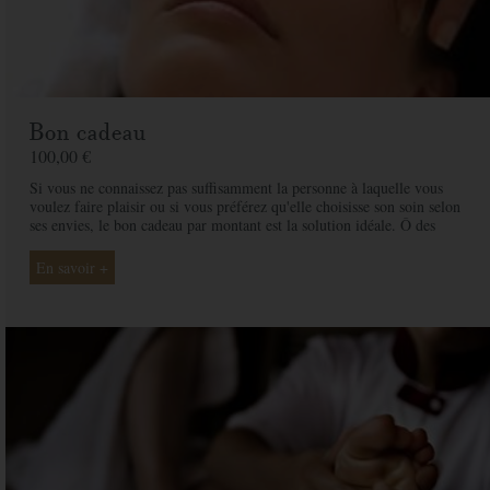
Bon cadeau
100,00 €
Si vous ne connaissez pas suffisamment la personne à laquelle vous
voulez faire plaisir ou si vous préférez qu'elle choisisse son soin selon
ses envies, le bon cadeau par montant est la solution idéale. Ô des
Cimes et ses professionnelles seront là pour conseiller et guider votre
proche et ainsi rendre ce moment exceptionnel.
En savoir +