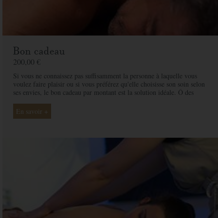
Bon cadeau
200,00 €
Si vous ne connaissez pas suffisamment la personne à laquelle vous
voulez faire plaisir ou si vous préférez qu'elle choisisse son soin selon
ses envies, le bon cadeau par montant est la solution idéale. Ô des
Cimes et ses professionnelles seront là pour conseiller et guider votre
proche et ainsi rendre ce moment exceptionnel.
En savoir +