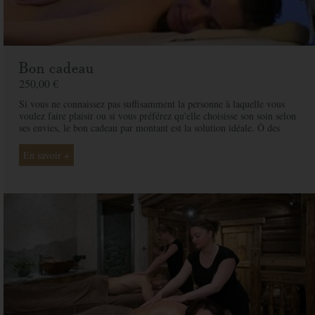
Bon cadeau
250,00 €
Si vous ne connaissez pas suffisamment la personne à laquelle vous
voulez faire plaisir ou si vous préférez qu'elle choisisse son soin selon
ses envies, le bon cadeau par montant est la solution idéale. Ô des
Cimes et ses professionnelles seront là pour conseiller et guider votre
proche et ainsi rendre ce moment exceptionnel.
En savoir +