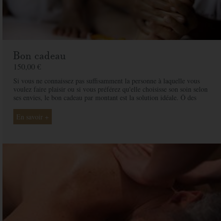
Bon cadeau
150,00 €
Si vous ne connaissez pas suffisamment la personne à laquelle vous
voulez faire plaisir ou si vous préférez qu'elle choisisse son soin selon
ses envies, le bon cadeau par montant est la solution idéale. Ô des
Cimes et ses professionnelles seront là pour conseiller et guider votre
proche et ainsi rendre ce moment exceptionnel.
En savoir +