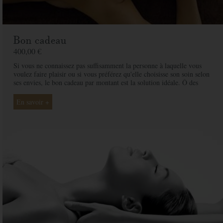
Bon cadeau
400,00 €
Si vous ne connaissez pas suffisamment la personne à laquelle vous
voulez faire plaisir ou si vous préférez qu'elle choisisse son soin selon
ses envies, le bon cadeau par montant est la solution idéale. Ô des
Cimes et ses professionnelles seront là pour conseiller et guider votre
proche et ainsi rendre ce moment exceptionnel.
En savoir +