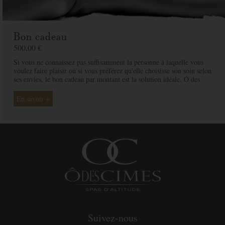
Bon cadeau
500,00 €
Si vous ne connaissez pas suffisamment la personne à laquelle vous
voulez faire plaisir ou si vous préférez qu'elle choisisse son soin selon
ses envies, le bon cadeau par montant est la solution idéale. Ô des
Cimes et ses professionnelles seront là pour conseiller et guider votre
proche et ainsi rendre ce moment exceptionnel.
En savoir +
Suivez-nous