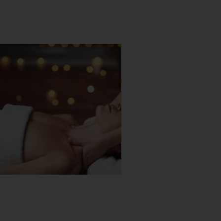
if
près l’effort, le réconfort. Le
ous assurera une meilleure
près une journée de ski ou une