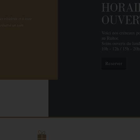
HORAI
OUVER
x résidents et à toute
réservé un soin
Voici nos créneaux po
au Ruitor.
Soins ouverts du lund
10h - 12h / 15h - 20h
Reserver