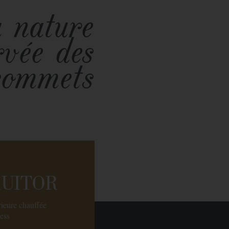
 nature
rvée des
sommets
RUITOR
rieure chauffée
ness