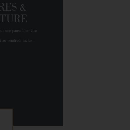
RES &
TURE
ur une pause bien-être
i au vendredi inclus :