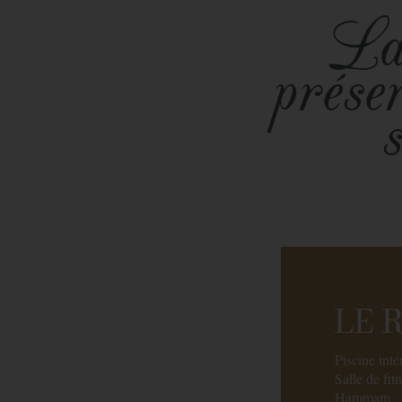
La
prése
LE 
Piscine inté
Salle de fit
Hammam