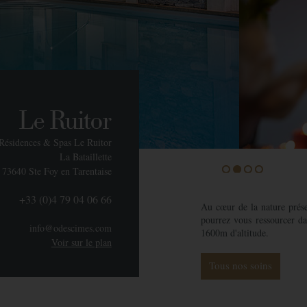
Le Ruitor
ésidences & Spas Le Ruitor
La Bataillette
73640 Ste Foy en Tarentaise
1
2
3
4
+33 (0)4 79 04 06 66
Au cœur de la nature prése
pourrez vous ressourcer d
info@odescimes.com
1600m d'altitude.
Voir sur le plan
Tous nos soins