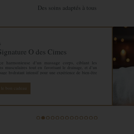
Des soins adaptés à tous
Corps
Massage du sport
Décontractant musculaire, a
massage dynamique qui v
récupération musculaire a
sortie en montagne.
Voir le bon cadeau
1
2
3
4
5
6
7
8
9
10
11
12
13