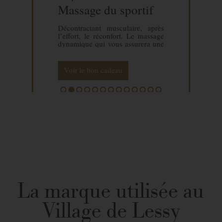
Massage du sportif
Décontractant musculaire, après
l’effort, le réconfort. Le massage
dynamique qui vous assurera une
meilleure récupération musculaire
après une journée de ski ou une
sortie en montagne.
Voir le bon cadeau
1
2
3
4
5
6
7
8
9
10
11
12
13
La marque utilisée au
Village de Lessy