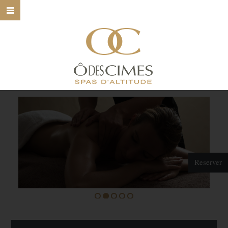
HOME
Ô DES CIMES
NOS SPAS
NOS SOINS
NOS MARQUES
BONS CADEAUX
Reserver
CONTACT
1
2
3
4
5