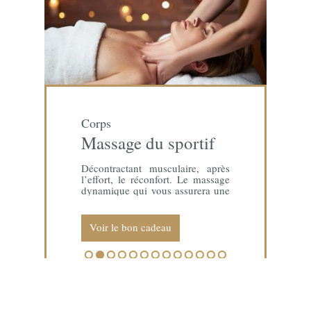
Corps
Massage du sportif
Décontractant musculaire, après
l’effort, le réconfort. Le massage
dynamique qui vous assurera une
meilleure récupération musculaire
après une journée de ski ou une
sortie en montagne.
Voir le bon cadeau
1
2
3
4
5
6
7
8
9
10
11
12
13