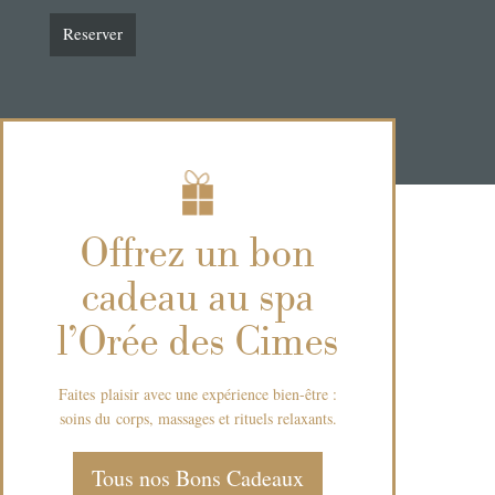
Reserver
Offrez un bon
cadeau au spa
l'Orée des Cimes
Faites
plaisir avec une expérience bien-être :
soins du
corps, massages et rituels relaxants.
Tous nos Bons Cadeaux