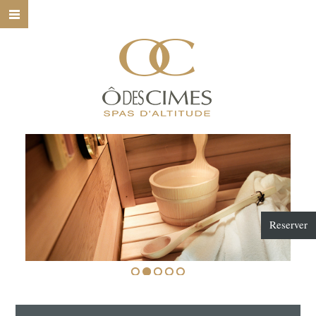
HOME
Ô DES CIMES
NOS SPAS
NOS SOINS
NOS MARQUES
BONS CADEAUX
Reserver
CONTACT
1
2
3
4
5