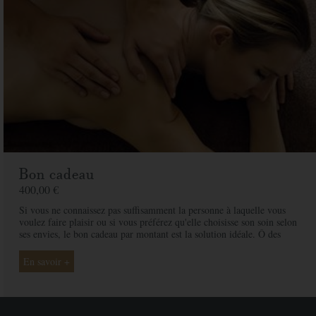
Bon cadeau
400,00 €
Si vous ne connaissez pas suffisamment la personne à laquelle vous
voulez faire plaisir ou si vous préférez qu'elle choisisse son soin selon
ses envies, le bon cadeau par montant est la solution idéale. Ô des
Cimes et ses professionnelles seront là pour conseiller et guider votre
proche et ainsi rendre ce moment exceptionnel.
En savoir +