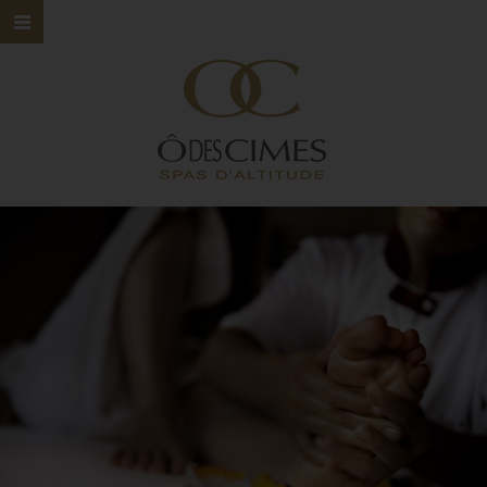
HOME
Ô DES CIMES
NOS SPAS
NOS SOINS
NOS MARQUES
BONS CADEAUX
CONTACT