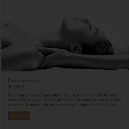
De la part de
Message
Commandez votre bon cadeau maintenant et recevez-le par mail sous 1 à 3
jours ouvrés
PAYER
Bon cadeau
500,00 €
Si vous ne connaissez pas suffisamment la personne à laquelle vous
voulez faire plaisir ou si vous préférez qu'elle choisisse son soin selon
ses envies, le bon cadeau par montant est la solution idéale. Ô des
Cimes et ses professionnelles seront là pour conseiller et guider votre
proche et ainsi rendre ce moment exceptionnel.
En savoir +