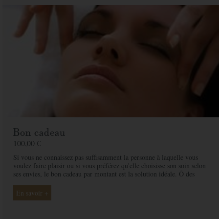
Bon cadeau
100,00 €
Si vous ne connaissez pas suffisamment la personne à laquelle vous
voulez faire plaisir ou si vous préférez qu'elle choisisse son soin selon
ses envies, le bon cadeau par montant est la solution idéale. Ô des
Cimes et ses professionnelles seront là pour conseiller et guider votre
proche et ainsi rendre ce moment exceptionnel.
En savoir +