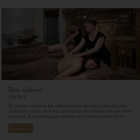
Téléphone
*
Email
*
Adresse
*
Code postal
*
Ville
*
Bon cadeau
Pays
*
300,00 €
Si vous ne connaissez pas suffisamment la personne à laquelle vous
voulez faire plaisir ou si vous préférez qu'elle choisisse son soin selon
Message
ses envies, le bon cadeau par montant est la solution idéale. Ô des
Cimes et ses professionnelles seront là pour conseiller et guider votre
proche et ainsi rendre ce moment exceptionnel.
En savoir +
Offert à