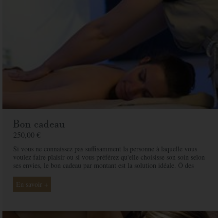
Bon cadeau
250,00 €
Si vous ne connaissez pas suffisamment la personne à laquelle vous
voulez faire plaisir ou si vous préférez qu'elle choisisse son soin selon
ses envies, le bon cadeau par montant est la solution idéale. Ô des
Cimes et ses professionnelles seront là pour conseiller et guider votre
proche et ainsi rendre ce moment exceptionnel.
En savoir +