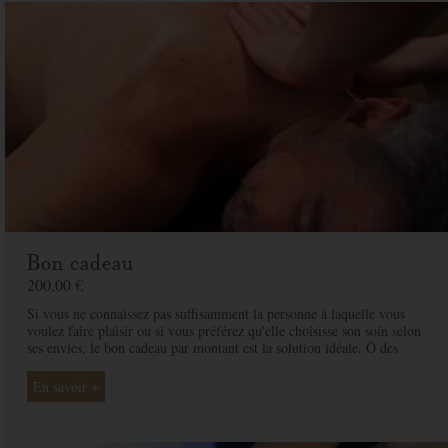
Bon cadeau
200,00 €
Si vous ne connaissez pas suffisamment la personne à laquelle vous
voulez faire plaisir ou si vous préférez qu'elle choisisse son soin selon
ses envies, le bon cadeau par montant est la solution idéale. Ô des
Cimes et ses professionnelles seront là pour conseiller et guider votre
proche et ainsi rendre ce moment exceptionnel.
En savoir +