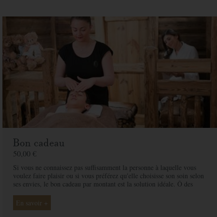
Prix
150,00 €
unitaire
Spa
Quantite
Prix
150,00 €
Adresse de facturation
Bon cadeau
50,00 €
Société
Si vous ne connaissez pas suffisamment la personne à laquelle vous
voulez faire plaisir ou si vous préférez qu'elle choisisse son soin selon
Nom
*
ses envies, le bon cadeau par montant est la solution idéale. Ô des
Cimes et ses professionnelles seront là pour conseiller et guider votre
proche et ainsi rendre ce moment exceptionnel.
Prénom
*
En savoir +