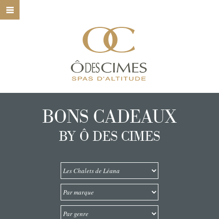
HOME
Ô DES CIMES
NOS SPAS
NOS SOINS
BONS CADEAUX
NOS MARQUES
BY Ô DES CIMES
BONS CADEAUX
CONTACT