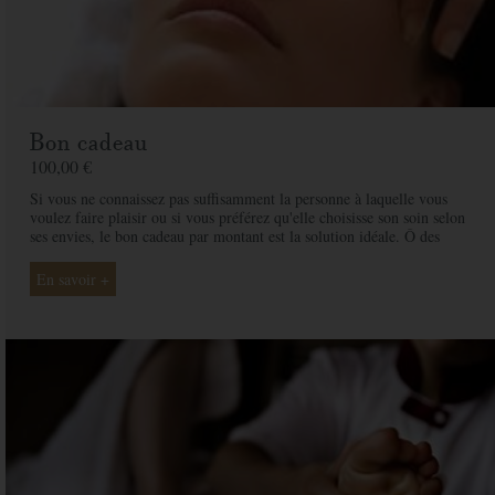
Bon cadeau
100,00 €
Si vous ne connaissez pas suffisamment la personne à laquelle vous
voulez faire plaisir ou si vous préférez qu'elle choisisse son soin selon
ses envies, le bon cadeau par montant est la solution idéale. Ô des
Cimes et ses professionnelles seront là pour conseiller et guider votre
proche et ainsi rendre ce moment exceptionnel.
En savoir +