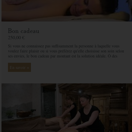
Bon cadeau
250,00 €
Si vous ne connaissez pas suffisamment la personne à laquelle vous
voulez faire plaisir ou si vous préférez qu'elle choisisse son soin selon
ses envies, le bon cadeau par montant est la solution idéale. Ô des
Cimes et ses professionnelles seront là pour conseiller et guider votre
proche et ainsi rendre ce moment exceptionnel.
En savoir +