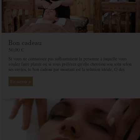
Bon cadeau
50,00 €
Si vous ne connaissez pas suffisamment la personne à laquelle vous
voulez faire plaisir ou si vous préférez qu'elle choisisse son soin selon
ses envies, le bon cadeau par montant est la solution idéale. Ô des
Cimes et ses professionnelles seront là pour conseiller et guider votre
proche et ainsi rendre ce moment exceptionnel.
En savoir +