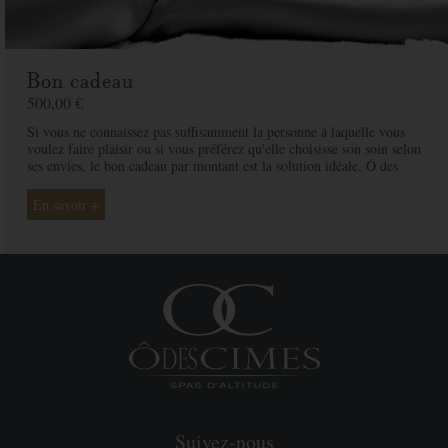
Bon cadeau
500,00 €
Si vous ne connaissez pas suffisamment la personne à laquelle vous
voulez faire plaisir ou si vous préférez qu'elle choisisse son soin selon
ses envies, le bon cadeau par montant est la solution idéale. Ô des
Cimes et ses professionnelles seront là pour conseiller et guider votre
proche et ainsi rendre ce moment exceptionnel.
En savoir +
Suivez-nous