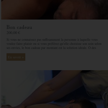
Bon cadeau
200,00 €
Si vous ne connaissez pas suffisamment la personne à laquelle vous
voulez faire plaisir ou si vous préférez qu'elle choisisse son soin selon
ses envies, le bon cadeau par montant est la solution idéale. Ô des
Cimes et ses professionnelles seront là pour conseiller et guider votre
proche et ainsi rendre ce moment exceptionnel.
En savoir +