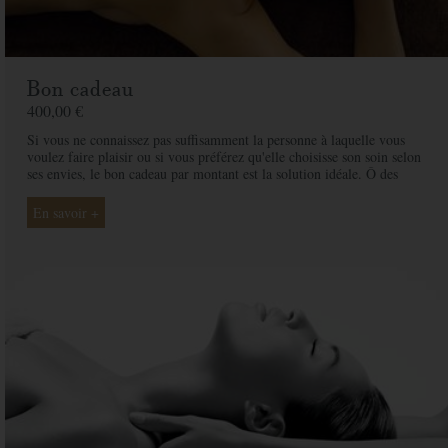
Bon cadeau
400,00 €
Si vous ne connaissez pas suffisamment la personne à laquelle vous
voulez faire plaisir ou si vous préférez qu'elle choisisse son soin selon
ses envies, le bon cadeau par montant est la solution idéale. Ô des
Cimes et ses professionnelles seront là pour conseiller et guider votre
proche et ainsi rendre ce moment exceptionnel.
En savoir +