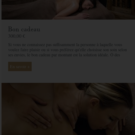
Bon cadeau
300,00 €
Si vous ne connaissez pas suffisamment la personne à laquelle vous
voulez faire plaisir ou si vous préférez qu'elle choisisse son soin selon
ses envies, le bon cadeau par montant est la solution idéale. Ô des
Cimes et ses professionnelles seront là pour conseiller et guider votre
proche et ainsi rendre ce moment exceptionnel.
En savoir +