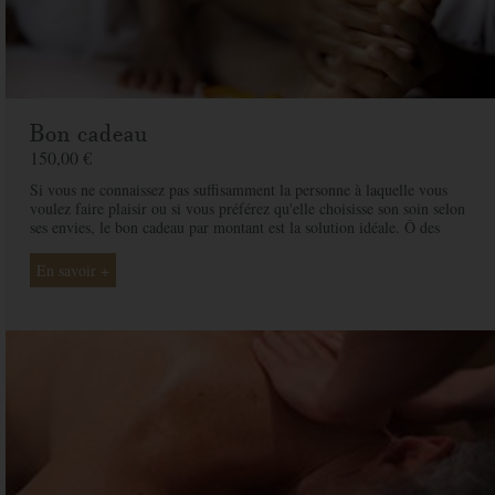
Bon cadeau
150,00 €
Si vous ne connaissez pas suffisamment la personne à laquelle vous
voulez faire plaisir ou si vous préférez qu'elle choisisse son soin selon
ses envies, le bon cadeau par montant est la solution idéale. Ô des
Cimes et ses professionnelles seront là pour conseiller et guider votre
proche et ainsi rendre ce moment exceptionnel.
En savoir +