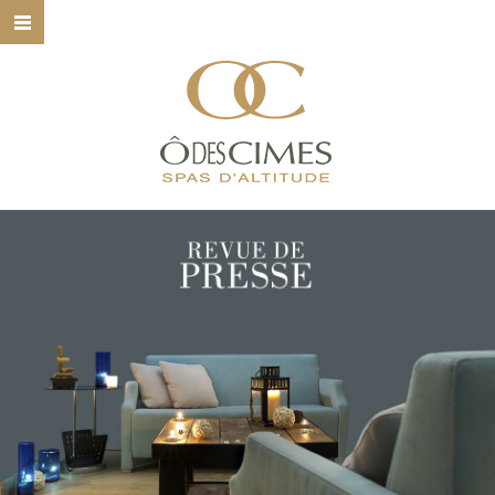
HOME
Ô DES CIMES
NOS SPAS
NOS SOINS
NOS MARQUES
BONS CADEAUX
CONTACT